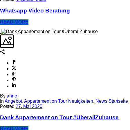
Whatsapp Video Beratung
READ MORE
By
anne
In
Angebot
,
Appartement on Tour Neuigkeiten
,
News Startseite
Posted
27. Mai 2020
Dank Appartement on Tour #ÜberallZuhause
READ MORE