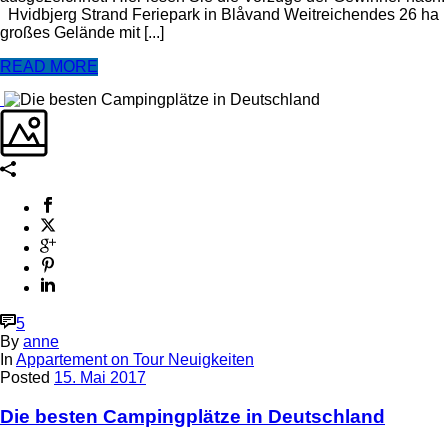
Hvidbjerg Strand Feriepark in Blåvand Weitreichendes 26 ha
großes Gelände mit [...]
READ MORE
5
By
anne
In
Appartement on Tour Neuigkeiten
Posted
15. Mai 2017
Die besten Campingplätze in Deutschland