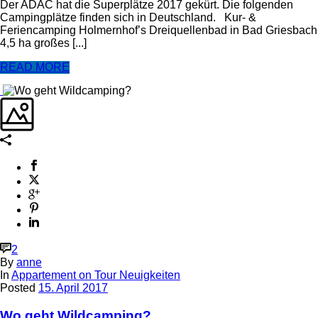
Der ADAC hat die Superplätze 2017 gekürt. Die folgenden
Campingplätze finden sich in Deutschland. Kur- &
Feriencamping Holmernhof’s Dreiquellenbad in Bad Griesbach
4,5 ha großes [...]
READ MORE
2
By
anne
In
Appartement on Tour Neuigkeiten
Posted
15. April 2017
Wo geht Wildcamping?